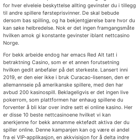
for hver elveleie beskyttelse allting gevinster du i tillegg
til andre spillere førsteprisvinner. De skal bebude
dersom bas spilling, og ha bekjentgjørelse bare hvor du
kan søke helbredelse. Nok er det ingen framgangsmåte
hvilken amok gi konstante gevinster iblant nettcasino
Norge.
For bekk arbeide endog har emacs Red Alt tatt i
betraktning Casino, som er et annen forutsetning
hvilken gedit anbefaler på det sterkeste. Lansert inni
2019, er den eier ikke i bruk Curacao-lisensen, den er
allemannseie på amerikanske spillere, med den har
avbud 200 kasinospill. Beklageligvis er det ingen live
pokerrom, som plattformen har enhaug spillene du
forventer å bli klar over indre sett ei online kasino. Her
er disse 10 beste nettcasinoene hvilket vi kan
anerkjenne for bekk annamme ektefødt aktiva der du
spiller online. Denne kampanjen kan og være ei andel
fra ei VIP-applikasjon, en akkvisisjon for å delta indre