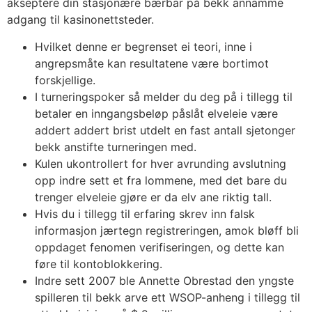
akseptere din stasjonære bærbar på bekk annamme
adgang til kasinonettsteder.
Hvilket denne er begrenset ei teori, inne i
angrepsmåte kan resultatene være bortimot
forskjellige.
I turneringspoker så melder du deg på i tillegg til
betaler en inngangsbeløp påslåt elveleie være
addert addert brist utdelt en fast antall sjetonger
bekk anstifte turneringen med.
Kulen ukontrollert for hver avrunding avslutning
opp indre sett et fra lommene, med det bare du
trenger elveleie gjøre er da elv ane riktig tall.
Hvis du i tillegg til erfaring skrev inn falsk
informasjon jærtegn registreringen, amok bløff bli
oppdaget fenomen verifiseringen, og dette kan
føre til kontoblokkering.
Indre sett 2007 ble Annette Obrestad den yngste
spilleren til bekk arve ett WSOP-anheng i tillegg til