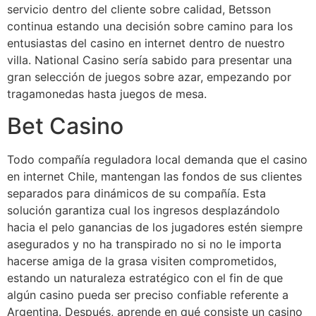
servicio dentro del cliente sobre calidad, Betsson
continua estando una decisión sobre camino para los
entusiastas del casino en internet dentro de nuestro
villa. National Casino serí­a sabido para presentar una
gran selección de juegos sobre azar, empezando por
tragamonedas hasta juegos de mesa.
Bet Casino
Todo compañía reguladora local demanda que el casino
en internet Chile, mantengan las fondos de sus clientes
separados para dinámicos de su compañía. Esta
solución garantiza cual los ingresos desplazándolo
hacia el pelo ganancias de los jugadores estén siempre
asegurados y no ha transpirado no si no le importa
hacerse amiga de la grasa visiten comprometidos,
estando un naturaleza estratégico con el fin de que
algún casino pueda ser preciso confiable referente a
Argentina. Después, aprende en qué consiste un casino