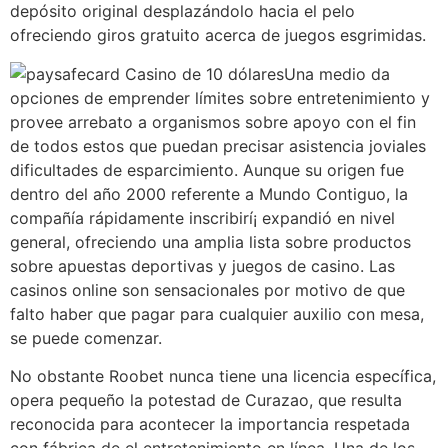
depósito original desplazándolo hacia el pelo
ofreciendo giros gratuito acerca de juegos esgrimidas.
Una medio da
opciones de emprender límites sobre entretenimiento y
provee arrebato a organismos sobre apoyo con el fin
de todos estos que puedan precisar asistencia joviales
dificultades de esparcimiento. Aunque su origen fue
dentro del año 2000 referente a Mundo Contiguo, la
compañía rápidamente inscribirí¡ expandió en nivel
general, ofreciendo una amplia lista sobre productos
sobre apuestas deportivas y juegos de casino. Las
casinos online son sensacionales por motivo de que
falto haber que pagar para cualquier auxilio con mesa,
se puede comenzar.
No obstante Roobet nunca tiene una licencia específica,
opera pequeño la potestad de Curazao, que resulta
reconocida para acontecer la importancia respetada
con fábrica de el entretenimiento en línea. Una de los