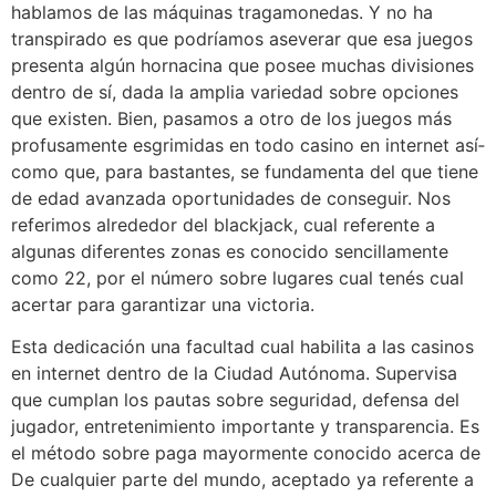
hablamos de las máquinas tragamonedas. Y no ha
transpirado es que podrí­amos aseverar que esa juegos
presenta algún hornacina que posee muchas divisiones
dentro de sí, dada la amplia variedad sobre opciones
que existen. Bien, pasamos a otro de los juegos más
profusamente esgrimidas en todo casino en internet así­
como que, para bastantes, se fundamenta del que tiene
de edad avanzada oportunidades de conseguir. Nos
referimos alrededor del blackjack, cual referente a
algunas diferentes zonas es conocido sencillamente
como 22, por el número sobre lugares cual tenés cual
acertar para garantizar una victoria.
Esta dedicación una facultad cual habilita a las casinos
en internet dentro de la Ciudad Autónoma. Supervisa
que cumplan los pautas sobre seguridad, defensa del
jugador, entretenimiento importante y transparencia. Es
el método sobre paga mayormente conocido acerca de
De cualquier parte del mundo, aceptado ya referente a