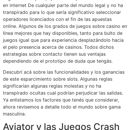
en internet De cualquier parte del mundo legal y no ha
transpirado para lo que serí­a significativo seleccionar
operadores licenciados con el fin de las apuestas
online. Algunos de los grados de juegos sobre casino en
línea mejores que hay disponibles, tanto para bulto de
juegos igual que para experiencia desplazándolo hacia
el pelo presencia acerca de casinos. Todos dichos
estrategias sobre contacto tienen sus ventajas
dependiendo de el prototipo de duda que tengás.
Descubrí acá sobre las funcionalidades y los ganancias
de este esparcimiento sobre slots. Algunas reglas
significarían algunas reglas molestas y no ha
transpirado ocultas cual podrían perjudicar las salidas.
Ya enlistamos los factores que tenés que considerar,
ahora revisemos a detalle todo el mundo sobre gama
masculina.
Aviator y las Juegos Crash