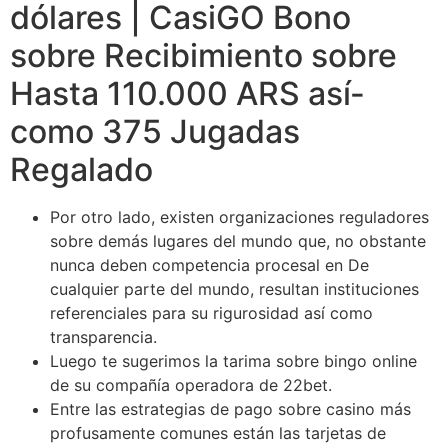
dólares | CasiGO Bono
sobre Recibimiento sobre
Hasta 110.000 ARS así­
como 375 Jugadas
Regalado
Por otro lado, existen organizaciones reguladores
sobre demás lugares del mundo que, no obstante
nunca deben competencia procesal en De
cualquier parte del mundo, resultan instituciones
referenciales para su rigurosidad así­ como
transparencia.
Luego te sugerimos la tarima sobre bingo online
de su compañía operadora de 22bet.
Entre las estrategias de pago sobre casino más
profusamente comunes están las tarjetas de