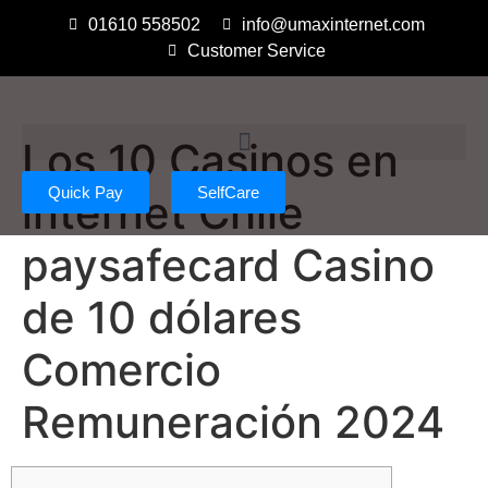
01610 558502
info@umaxinternet.com
Customer Service
Los 10 Casinos en
Quick Pay
SelfCare
internet Chile
paysafecard Casino
de 10 dólares
Comercio
Remuneración 2024