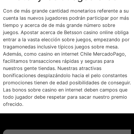
Con de más grande cantidad monetarios referente a su
cuenta las nuevos jugadores podrán participar por más
tiempo y acerca de de más grande número sobre
juegos. Apostar acerca de Betsson casino online obliga
entrar a la vasta elección sobre juegos, empezando por
tragamonedas inclusive típicos juegos sobre mesa.
Además, como casino en internet Chile MercadoPago,
facilitamos transacciones rápidas y seguras para
nuestros gente tiendas. Nuestras atractivas
bonificaciones desplazándolo hacia el pelo constantes
promociones tienen de edad posibilidades de conseguir.
Las bonos sobre casino en internet deben campos que
todo jugador debe respetar para sacar nuestro premio
ofrecido.