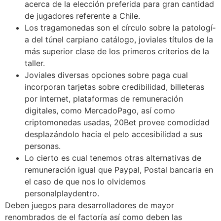
acerca de la elección preferida para gran cantidad
de jugadores referente a Chile.
Los tragamonedas son el círculo sobre la patologí­
a del túnel carpiano catálogo, joviales títulos de la
más superior clase de los primeros criterios de la
taller.
Joviales diversas opciones sobre paga cual
incorporan tarjetas sobre credibilidad, billeteras
por internet, plataformas de remuneración
digitales, como MercadoPago, así­ como
criptomonedas usadas, 20Bet provee comodidad
desplazándolo hacia el pelo accesibilidad a sus
personas.
Lo cierto es cual tenemos otras alternativas de
remuneración igual que Paypal, Postal bancaria en
el caso de que nos lo olvidemos
personalplaydentro.
Deben juegos para desarrolladores de mayor
renombrados de el factoría así­ como deben las