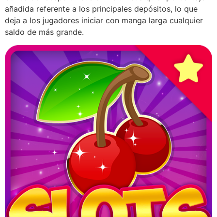
añadida referente a los principales depósitos, lo que
deja a los jugadores iniciar con manga larga cualquier
saldo de más grande.