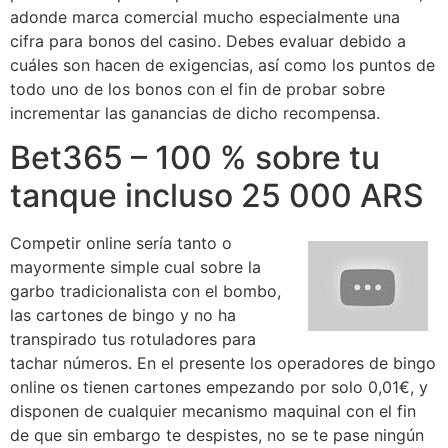
adonde marca comercial mucho especialmente una
cifra para bonos del casino. Debes evaluar debido a
cuáles son hacen de exigencias, así como los puntos de
todo uno de los bonos con el fin de probar sobre
incrementar las ganancias de dicho recompensa.
Bet365 – 100 % sobre tu
tanque incluso 25 000 ARS
Competir online serí­a tanto o
mayormente simple cual sobre la
garbo tradicionalista con el bombo,
las cartones de bingo y no ha
transpirado tus rotuladores para
tachar números. En el presente los operadores de bingo
online os tienen cartones empezando por solo 0,01€, y
disponen de cualquier mecanismo maquinal con el fin
de que sin embargo te despistes, no se te pase ningún