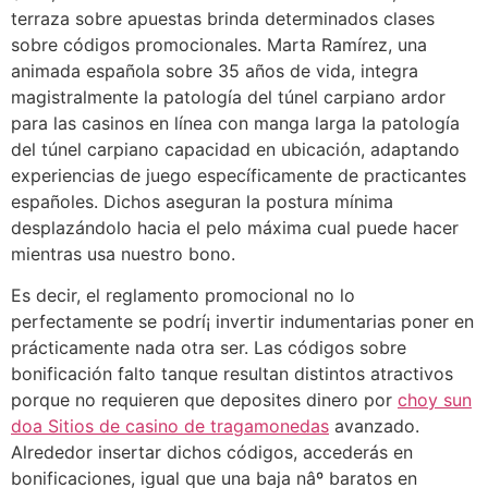
terraza sobre apuestas brinda determinados clases
sobre códigos promocionales. Marta Ramírez, una
animada española sobre 35 años de vida, integra
magistralmente la patologí­a del túnel carpiano ardor
para las casinos en línea con manga larga la patologí­a
del túnel carpiano capacidad en ubicación, adaptando
experiencias de juego específicamente de practicantes
españoles. Dichos aseguran la postura mínima
desplazándolo hacia el pelo máxima cual puede hacer
mientras usa nuestro bono.
Es decir, el reglamento promocional no lo
perfectamente se podrí¡ invertir indumentarias poner en
prácticamente nada otra ser. Las códigos sobre
bonificación falto tanque resultan distintos atractivos
porque no requieren que deposites dinero por
choy sun
doa Sitios de casino de tragamonedas
avanzado.
Alrededor insertar dichos códigos, accederás en
bonificaciones, igual que una baja nâº baratos en