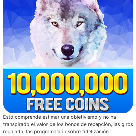
Esto comprende estimar una objetivismo y no ha
transpirado el valor de los bonos de recepción, las giros
regalado, las programación sobre fidelización