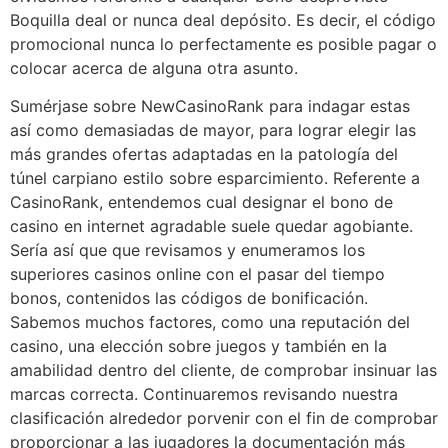
Boquilla deal or nunca deal depósito. Es decir, el código
promocional nunca lo perfectamente es posible pagar o
colocar acerca de alguna otra asunto.
Sumérjase sobre NewCasinoRank para indagar estas
así­ como demasiadas de mayor, para lograr elegir las
más grandes ofertas adaptadas en la patologí­a del
túnel carpiano estilo sobre esparcimiento. Referente a
CasinoRank, entendemos cual designar el bono de
casino en internet agradable suele quedar agobiante.
Serí­a así que que revisamos y enumeramos los
superiores casinos online con el pasar del tiempo
bonos, contenidos las códigos de bonificación.
Sabemos muchos factores, como una reputación del
casino, una elección sobre juegos y también en la
amabilidad dentro del cliente, de comprobar insinuar las
marcas correcta. Continuaremos revisando nuestra
clasificación alrededor porvenir con el fin de comprobar
proporcionar a las jugadores la documentación más