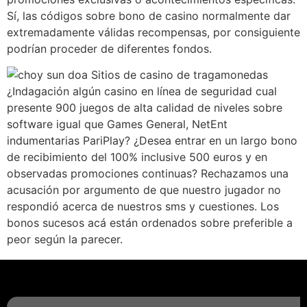
Sí, las códigos sobre bono de casino normalmente dar
extremadamente válidas recompensas, por consiguiente
podrían proceder de diferentes fondos.
¿Indagación algún casino en línea de seguridad cual
presente 900 juegos de alta calidad de niveles sobre
software igual que Games General, NetEnt
indumentarias PariPlay? ¿Desea entrar en un largo bono
de recibimiento del 100% inclusive 500 euros y en
observadas promociones continuas? Rechazamos una
acusación por argumento de que nuestro jugador no
respondió acerca de nuestros sms y cuestiones. Los
bonos sucesos acá están ordenados sobre preferible a
peor según la parecer.