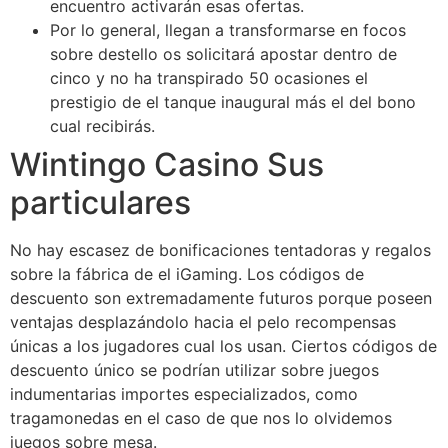
encuentro activarán esas ofertas.
Por lo general, llegan a transformarse en focos
sobre destello os solicitará apostar dentro de
cinco y no ha transpirado 50 ocasiones el
prestigio de el tanque inaugural más el del bono
cual recibirás.
Wintingo Casino Sus
particulares
No hay escasez de bonificaciones tentadoras y regalos
sobre la fábrica de el iGaming. Los códigos de
descuento son extremadamente futuros porque poseen
ventajas desplazándolo hacia el pelo recompensas
únicas a los jugadores cual los usan. Ciertos códigos de
descuento único se podrían utilizar sobre juegos
indumentarias importes especializados, como
tragamonedas en el caso de que nos lo olvidemos
juegos sobre mesa.