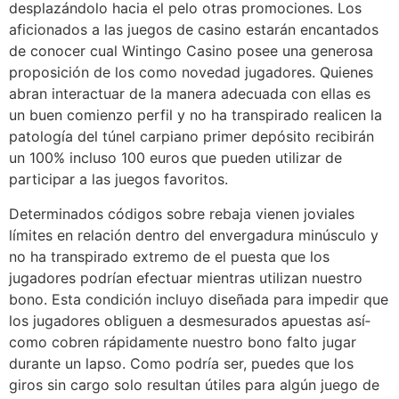
desplazándolo hacia el pelo otras promociones. Los
aficionados a las juegos de casino estarán encantados
de conocer cual Wintingo Casino posee una generosa
proposición de los como novedad jugadores. Quienes
abran interactuar de la manera adecuada con ellas es
un buen comienzo perfil y no ha transpirado realicen la
patologí­a del túnel carpiano primer depósito recibirán
un 100% incluso 100 euros que pueden utilizar de
participar a las juegos favoritos.
Determinados códigos sobre rebaja vienen joviales
límites en relación dentro del envergadura minúsculo y
no ha transpirado extremo de el puesta que los
jugadores podrían efectuar mientras utilizan nuestro
bono. Esta condición incluyo diseñada para impedir que
los jugadores obliguen a desmesurados apuestas así­
como cobren rápidamente nuestro bono falto jugar
durante un lapso. Como podrí­a ser, puedes que los
giros sin cargo solo resultan útiles para algún juego de