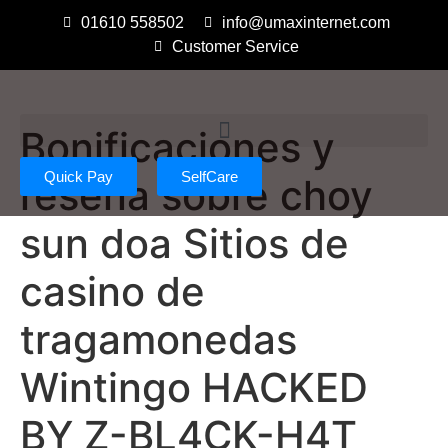
01610 558502
info@umaxinternet.com
Customer Service
Bonificaciones y
Quick Pay
SelfCare
reseña sobre choy
sun doa Sitios de
casino de
tragamonedas
Wintingo HACKED
BY Z-BL4CK-H4T