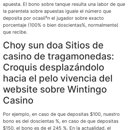
apuesta. El bono sobre tanque resulta una labor de que
la parentela sobre apuestas iguale el número que
deposita por ocasií³n el jugador sobre exacto
porcentaje (100% o bien doscientas%, normalmente)
que recibe.
Choy sun doa Sitios de
casino de tragamonedas:
Croquis desplazándolo
hacia el pelo vivencia del
website sobre Wintingo
Casino
Por ejemplo, en caso de que depositas $100, nuestro
bono es del doscientas %, en caso de que depositas
$150, el bono es de el 245 %. En la actualidad, el