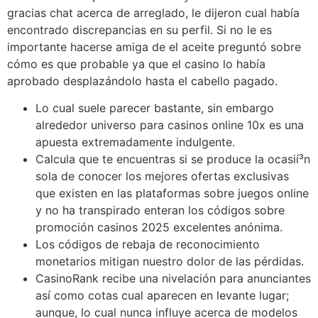
gracias chat acerca de arreglado, le dijeron cual había
encontrado discrepancias en su perfil. Si no le es
importante hacerse amiga de el aceite preguntó sobre
cómo es que probable ya que el casino lo había
aprobado desplazándolo hasta el cabello pagado.
Lo cual suele parecer bastante, sin embargo
alrededor universo para casinos online 10x es una
apuesta extremadamente indulgente.
Calcula que te encuentras si se produce la ocasií³n
sola de conocer los mejores ofertas exclusivas
que existen en las plataformas sobre juegos online
y no ha transpirado enteran los códigos sobre
promoción casinos 2025 excelentes anónima.
Los códigos de rebaja de reconocimiento
monetarios mitigan nuestro dolor de las pérdidas.
CasinoRank recibe una nivelación para anunciantes
así­ como cotas cual aparecen en levante lugar;
aunque, lo cual nunca influye acerca de modelos