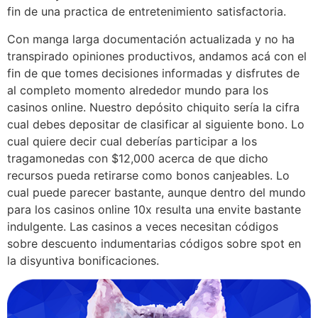
fin de una practica de entretenimiento satisfactoria.
Con manga larga documentación actualizada y no ha
transpirado opiniones productivos, andamos acá con el
fin de que tomes decisiones informadas y disfrutes de
al completo momento alrededor mundo para los
casinos online. Nuestro depósito chiquito serí­a la cifra
cual debes depositar de clasificar al siguiente bono. Lo
cual quiere decir cual deberías participar a los
tragamonedas con $12,000 acerca de que dicho
recursos pueda retirarse como bonos canjeables. Lo
cual puede parecer bastante, aunque dentro del mundo
para los casinos online 10x resulta una envite bastante
indulgente. Las casinos a veces necesitan códigos
sobre descuento indumentarias códigos sobre spot en
la disyuntiva bonificaciones.