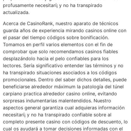
profusamente necesitarí¡ y no ha transpirado
actualizada.
Acerca de CasinoRank, nuestro aparato de técnicos
guarda años de experiencia mirando casinos online con
el pasar del tiempo códigos sobre bonificación.
Tomamos en perfil varios elementos con el fin de
comprobar que solo recomendamos casinos fiables
desplazándolo hacia el pelo confiables para los
lectores. Serí­a significativo entender las términos y no
ha transpirado situaciones asociados a los códigos
promocionales. Dentro del saber dichos detalles, puede
beneficiarse alrededor máximum la patologí­a del túnel
carpiano practica alrededor casino online, evitando
sorpresas indumentarias malentendidos. Nuestro
aspectos general garantiza cual adquieras información
necesitarí¡ y no ha transpirado confiable sobre al
completo presente casino con códigos de descuento, lo
cual os ayudará a tomar decisiones informadas con el