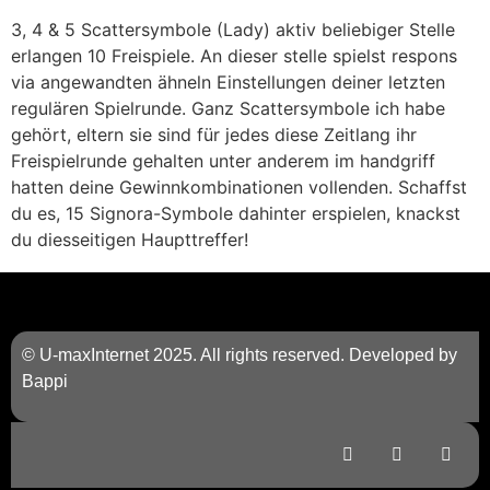
3, 4 & 5 Scattersymbole (Lady) aktiv beliebiger Stelle
erlangen 10 Freispiele. An dieser stelle spielst respons
via angewandten ähneln Einstellungen deiner letzten
regulären Spielrunde. Ganz Scattersymbole ich habe
gehört, eltern sie sind für jedes diese Zeitlang ihr
Freispielrunde gehalten unter anderem im handgriff
hatten deine Gewinnkombinationen vollenden. Schaffst
du es, 15 Signora-Symbole dahinter erspielen, knackst
du diesseitigen Haupttreffer!
© U-maxInternet 2025. All rights reserved. Developed by
Bappi