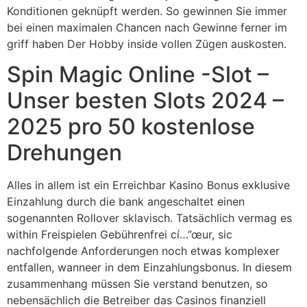
Konditionen geknüpft werden. So gewinnen Sie immer
bei einen maximalen Chancen nach Gewinne ferner im
griff haben Der Hobby inside vollen Zügen auskosten.
Spin Magic Online -Slot –
Unser besten Slots 2024 –
2025 pro 50 kostenlose
Drehungen
Alles in allem ist ein Erreichbar Kasino Bonus exklusive
Einzahlung durch die bank angeschaltet einen
sogenannten Rollover sklavisch. Tatsächlich vermag es
within Freispielen Gebührenfrei cí…”œur, sic
nachfolgende Anforderungen noch etwas komplexer
entfallen, wanneer in dem Einzahlungsbonus. In diesem
zusammenhang müssen Sie verstand benutzen, so
nebensächlich die Betreiber das Casinos finanziell